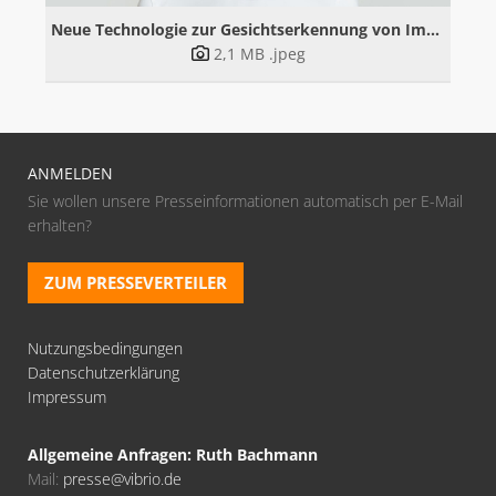
Neue Technologie zur Gesichtserkennung von Imprivata für schnelle, passwortlose Authentifizierung
2,1 MB
.jpeg
ANMELDEN
Sie wollen unsere Presseinformationen automatisch per E-Mail
erhalten?
ZUM PRESSEVERTEILER
Nutzungsbedingungen
Datenschutzerklärung
Impressum
Allgemeine Anfragen: Ruth Bachmann
Mail:
presse@vibrio.de