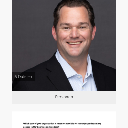
DOWNLOADS
FERRARI ELECTRONIC AG
G DATA
IMPRIVATA
Personen
Ponemon Report 2025
INOTEC BARCODE SECURITY
6 Dateien
LANCOM SYSTEMS (AB 1.7.26 ROHDE & SCHWARZ NC)
ROHDE & SCHWARZ NETWORKS AND CYBERSECURITY
Personen
SEH COMPUTERTECHNIK
VIBRIO. KOMMUNIKATIONSMANAGEMENT DR. KAUSCH
ÜBER UNS