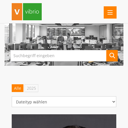
PRESSEINFORMATIONEN
FERRARI ELECTRONIC
G DATA
IMPRIVATA
INOTEC BARCODE SECURITY
Alle
2025
LANCOM SYSTEMS (AB 1.7.26 ROHDE & SCHWARZ NC)
ROHDE & SCHWARZ NETWORKS AND CYBERSECURITY
SEH COMPUTERTECHNIK
VIBRIO. KOMMUNIKATIONSMANAGEMENT DR. KAUSCH