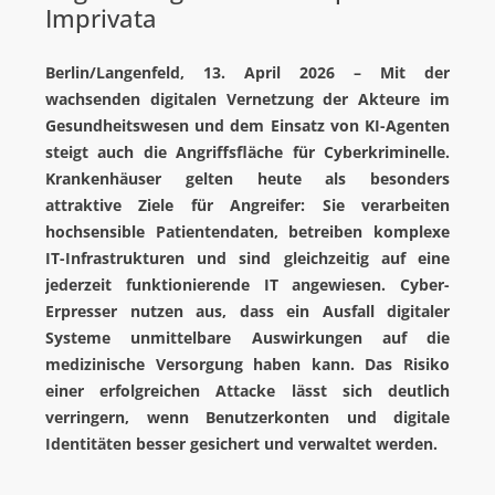
AGENTUR
Imprivata
BLOG
Berlin/Langenfeld, 13. April 2026 – Mit der
VIBRIO. KOMMUNIKATIONSMANAGEMENT DR. KAUSCH
wachsenden digitalen Vernetzung der Akteure im
Gesundheitswesen und dem Einsatz von KI-Agenten
KONTAKT
steigt auch die Angriffsfläche für Cyberkriminelle.
Krankenhäuser gelten heute als besonders
attraktive Ziele für Angreifer: Sie verarbeiten
hochsensible Patientendaten, betreiben komplexe
IT-Infrastrukturen und sind gleichzeitig auf eine
jederzeit funktionierende IT angewiesen. Cyber-
Erpresser nutzen aus, dass ein Ausfall digitaler
Systeme unmittelbare Auswirkungen auf die
medizinische Versorgung haben kann. Das Risiko
einer erfolgreichen Attacke lässt sich deutlich
verringern, wenn Benutzerkonten und digitale
Identitäten besser gesichert und verwaltet werden.