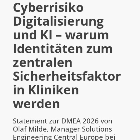
Cyberrisiko
Digitalisierung
DOWNLOADS
und KI – warum
FERRARI ELECTRONIC AG
Identitäten zum
G DATA
IMPRIVATA
zentralen
INOTEC BARCODE SECURITY
Sicherheitsfaktor
LANCOM SYSTEMS (AB 1.7.26 ROHDE & SCHWARZ NC)
in Kliniken
ROHDE & SCHWARZ NETWORKS AND CYBERSECURITY
SEH COMPUTERTECHNIK
werden
VIBRIO. KOMMUNIKATIONSMANAGEMENT DR. KAUSCH
Statement zur DMEA 2026 von
ÜBER UNS
Olaf Milde, Manager Solutions
Engineering Central Europe bei