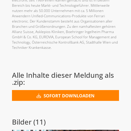
electronic seit 1989 einen Namen gemacht und ist in diesem
Bereich bis heute Markt- und Technologieführer. Mittlerweile
nutzen mehr als 50.000 Unternehmen mit ca. 5 Millionen
Anwendern Unified-Communications-Produkte von Ferrari
electronic. Der Kundenstamm besteht aus Organisationen aller
Branchen und Größenordnungen. Zu den namhaftesten gehören
Allianz Suisse, Asklepios Kliniken, Boehringer Ingelheim Pharma
GmbH & Co. KG, EUROVIA, European School for Management and
Technology, Österreichische Kontrollbank AG, Stadthalle Wien und
Techniker Krankenkasse.
Alle Inhalte dieser Meldung als
.zip:
SOFORT DOWNLOADEN
Bilder (11)