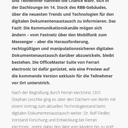
und Teilnehmer nahmen die Chance wahr, sich in
AGENTUR
der Dachlounge im 14. Stock des RBB-Gebäudes,
BLOG
über die neuesten Trends und Technologien für den
VIBRIO. KOMMUNIKATIONSMANAGEMENT DR. KAUSCH
digitalen Dokumentenaustausch zu informieren. Das
Fazit: Die Kommunikationskanäle mögen sich
ändern – vom Festnetz über den Mobilfunk zum
KONTAKT
Messenger – aber die Herausforderung,
rechtsgültigen und manipulationssicheren digitalen
Dokumentenaustausch darüber abzuwickeln, bleibt
bestehen. Die OfficeMaster Suite von Ferrari
electronic ist dafür gerüstet, wie eine Preview auf
die kommende Version exklusiv für die Teilnehmer
vor Ort unterstrich.
Nach der Begrüßung durch Ferrari electronic CEO
Stephan Leschke ging es über den Dächern von Berlin mit
einem Vortrag zum aktuellen Technologiestand beim
digitalen Dokumentenaustausch weiter. Dr. Rolf Fiedler,
Vorstand Forschung und Entwicklung bei Ferrari
electronic, zeigte dabei den Weg vom Modem bis zu VoIP