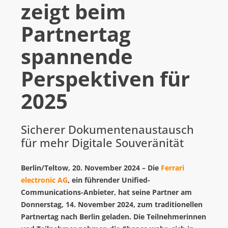
zeigt beim
Partnertag
DOWNLOADS
spannende
FERRARI ELECTRONIC AG
Perspektiven für
G DATA
IMPRIVATA
2025
INOTEC BARCODE SECURITY
LANCOM SYSTEMS (AB 1.7.26 ROHDE & SCHWARZ NC)
Sicherer Dokumentenaustausch
für mehr Digitale Souveränität
ROHDE & SCHWARZ NETWORKS AND CYBERSECURITY
SEH COMPUTERTECHNIK
Berlin/Teltow, 20. November 2024 – Die
Ferrari
VIBRIO. KOMMUNIKATIONSMANAGEMENT DR. KAUSCH
electronic AG
, ein führender Unified-
Communications-Anbieter, hat seine Partner am
ÜBER UNS
Donnerstag, 14. November 2024, zum traditionellen
Partnertag nach Berlin geladen. Die Teilnehmerinnen