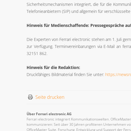
Sicherheitsmechanismen integriert, die für die Kommunik
Telefonieanbietern (SIP) und allgemein für verschlüsselt
Hinweis für Medienschaffende: Pressegespräche au
Die Experten von Ferrari electronic stehen am 1. Juli ger
zur Verfügung. Terminvereinbarungen via E-Mail an ferra
32151 862.
Hinweis für die Redaktion:
Druckfähiges Bildmaterial finden Sie unter:
https://news
Seite drucken
Über Ferrari electronic AG
Ferrari electronic integriert Kommunikationswelten. OfficeMaste
kommunizieren: Seit über 30 Jahren profitieren Unternehmen vo
OfficeMaster Suite. Forschung, Entwicklung und Support der Ferra