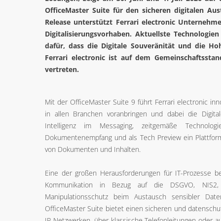
OfficeMaster Suite für den sicheren digitalen 
Release unterstützt Ferrari electronic Unternehm
Digitalisierungsvorhaben. Aktuellste Technologie
dafür, dass die Digitale Souveränität und die Ho
Ferrari electronic ist auf dem Gemeinschaftsstan
vertreten.
Mit der OfficeMaster Suite 9 führt Ferrari electronic inn
in allen Branchen voranbringen und dabei die Digital
Intelligenz im Messaging, zeitgemäße Technol
Dokumentenempfang und als Tech Preview ein Plattfor
von Dokumenten und Inhalten.
Eine der großen Herausforderungen für IT-Prozesse be
Kommunikation in Bezug auf die DSGVO, NIS2, 
Manipulationsschutz beim Austausch sensibler Dat
OfficeMaster Suite bietet einen sicheren und datensc
IP-Netzwerken, über klassische Telefonleitungen oder au