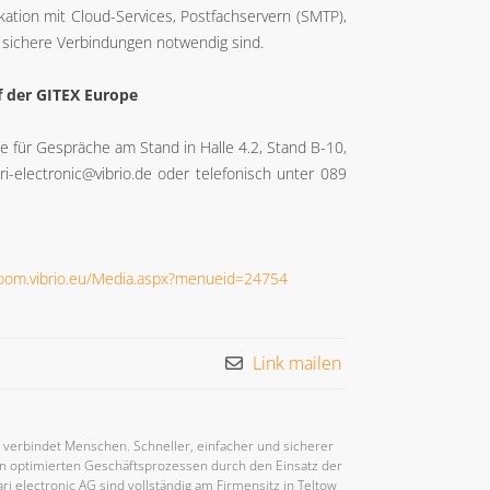
ation mit Cloud-Services, Postfachservern (SMTP),
e sichere Verbindungen notwendig sind.
f der GITEX Europe
ne für Gespräche am Stand in Halle 4.2, Stand B-10,
ri-electronic@vibrio.de oder telefonisch unter 089
room.vibrio.eu/Media.aspx?menueid=24754
Link mailen
r verbindet Menschen. Schneller, einfacher und sicherer
n optimierten Geschäftsprozessen durch den Einsatz der
ri electronic AG sind vollständig am Firmensitz in Teltow