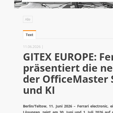
Alle
Text
11.06.2026 |
GITEX EUROPE: Fer
präsentiert die n
der OfficeMaster 
und KI
Berlin/Teltow, 11. Juni 2026 – Ferrari electronic,
Lösungen, zeigt am 30. Juni und 1. Juli 2026 auf