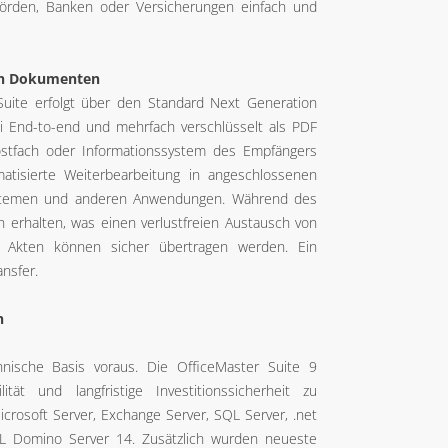
örden, Banken oder Versicherungen einfach und
on Dokumenten
uite erfolgt über den Standard Next Generation
End-to-end und mehrfach verschlüsselt als PDF
ostfach oder Informationssystem des Empfängers
atisierte Weiterbearbeitung in angeschlossenen
stemen und anderen Anwendungen. Während des
 erhalten, was einen verlustfreien Austausch von
e Akten können sicher übertragen werden. Ein
ansfer.
n
hnische Basis voraus. Die OfficeMaster Suite 9
ität und langfristige Investitionssicherheit zu
crosoft Server, Exchange Server, SQL Server, .net
CL Domino Server 14. Zusätzlich wurden neueste