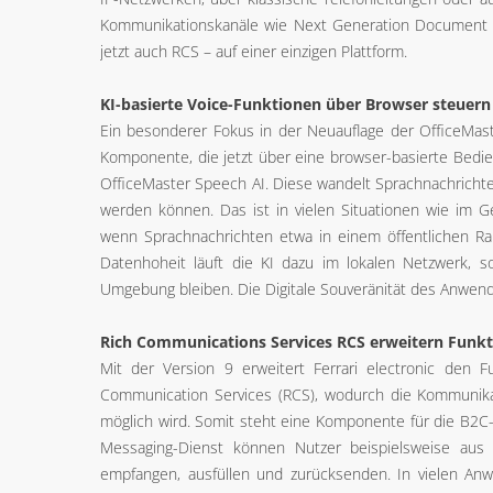
Kommunikationskanäle wie Next Generation Document 
jetzt auch RCS – auf einer einzigen Plattform.
KI-basierte Voice-Funktionen über Browser steuern
Ein besonderer Fokus in der Neuauflage der OfficeMaste
Komponente, die jetzt über eine browser-basierte Bedie
OfficeMaster Speech AI. Diese wandelt Sprachnachrichten
werden können. Das ist in vielen Situationen wie im Ge
wenn Sprachnachrichten etwa in einem öffentlichen R
Datenhoheit läuft die KI dazu im lokalen Netzwerk, s
Umgebung bleiben. Die Digitale Souveränität des Anwender
Rich Communications Services RCS erweitern Funk
Mit der Version 9 erweitert Ferrari electronic den 
Communication Services (RCS), wodurch die Kommunika
möglich wird. Somit steht eine Komponente für die B2C
Messaging-Dienst können Nutzer beispielsweise aus
empfangen, ausfüllen und zurücksenden. In vielen Anw