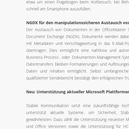
etwa um einen Fragebogen beim Arztbesuch, bei Beh
schnell am Smartphone auszufüllen.
NGDX für den manipulationssicheren Austausch v
Der Austausch von Dokumenten in der OfficeMaster S
Document Exchange (NGDX). Dokumente werden dabei 
mit Metadaten und Verschlagwortung in das E-Mail-P
übertragen. Dies ermöglicht eine nahtlose und autom
Business-Process- oder Dokumenten-Management-Sy
Datentransfers bleiben Formatierungen und Auflösungen
Daten und Inhalten ermöglicht. Selbst umfangreich
qualifizierter Sendebericht bestätigt den erfolgreichen Tr
Neu: Unterstützung aktueller Microsoft Plattforme
Stabile Kommunikation setzt eine zukunftsfähige tec
unterstützt aktuelle Systeme, um Sicherheit, Stabil
gewährleisten. Dazu zählt die Unterstützung neuester Mi
und Office Versionen sowie die Unterstützung für H