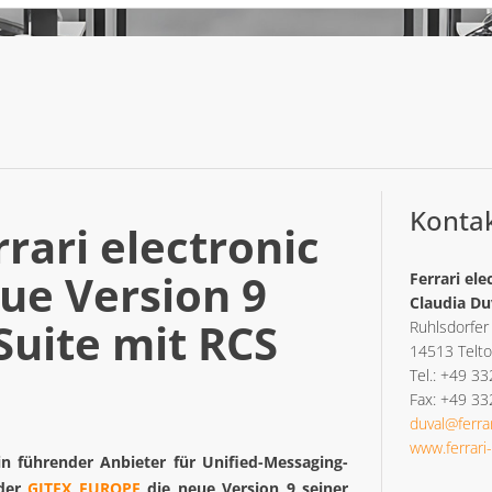
Konta
rari electronic
eue Version 9
Ferrari ele
Claudia Du
Suite mit RCS
Ruhlsdorfer
14513 Telt
Tel.: +49 3
Fax: +49 3
duval@ferrar
www.ferrari
 ein führender Anbieter für Unified-Messaging-
 der
GITEX EUROPE
die neue Version 9 seiner