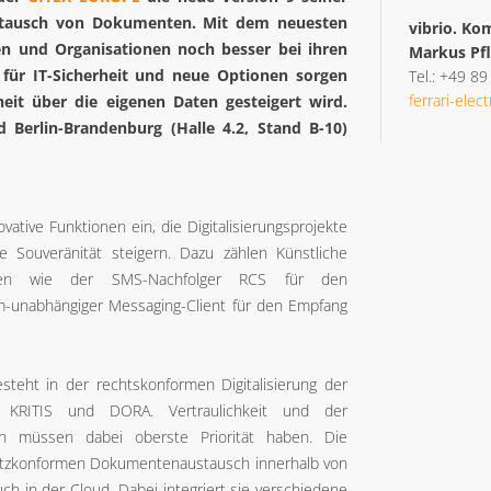
Austausch von Dokumenten. Mit dem neuesten
vibrio. K
en und Organisationen noch besser bei ihren
Markus Pfl
n für IT-Sicherheit und neue Optionen sorgen
Tel.: +49 8
ferrari-elec
heit über die eigenen Daten gesteigert wird.
d Berlin-Brandenburg (Halle 4.2, Stand B-10)
ovative Funktionen ein, die Digitalisierungsprojekte
e Souveränität steigern. Dazu zählen Künstliche
ogien wie der SMS-Nachfolger RCS für den
m-unabhängiger Messaging-Client für den Empfang
steht in der rechtskonformen Digitalisierung der
KRITIS und DORA. Vertraulichkeit und der
en müssen dabei oberste Priorität haben. Die
hutzkonformen Dokumentenaustausch innerhalb von
ch in der Cloud. Dabei integriert sie verschiedene