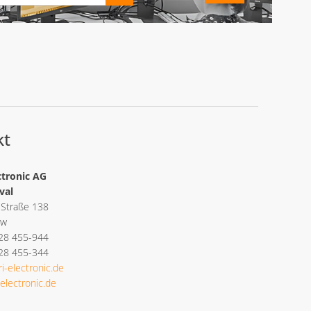
kt
ctronic AG
val
 Straße 138
ow
328 455-944
328 455-344
i-electronic.de
-electronic.de