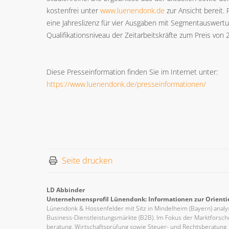
kostenfrei unter
www.luenendonk.de
zur Ansicht bereit.
eine Jahreslizenz für vier Ausgaben mit Segmentauswe
Qualifikationsniveau der Zeitarbeitskräfte zum Preis von 
Diese Presseinformation finden Sie im Internet unter:
https://www.luenendonk.de/presseinformationen/
Seite drucken
LD Abbinder
Unternehmensprofil Lünendonk: Informationen zur Orienti
Lünendonk & Hossenfelder mit Sitz in Mindelheim (Bayern) analys
Business-Dienstleistungsmärkte (B2B). Im Fokus der Marktforsch
beratung, Wirtschaftsprüfung sowie Steuer- und Rechtsberatung, R