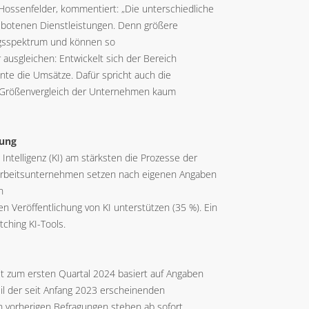
 Hossenfelder, kommentiert: „Die unterschiedliche
gebotenen Dienstleistungen. Denn größere
ngsspektrum und können so
usgleichen: Entwickelt sich der Bereich
te die Umsätze. Dafür spricht auch die
 im Größenvergleich der Unternehmen kaum
rung
Intelligenz (KI) am stärksten die Prozesse der
tarbeitsunternehmen setzen nach eigenen Angaben
n
ren Veröffentlichung von KI unterstützen (35 %). Ein
tching KI-Tools.
it zum ersten Quartal 2024 basiert auf Angaben
eil der seit Anfang 2023 erscheinenden
n vorherigen Befragungen stehen ab sofort