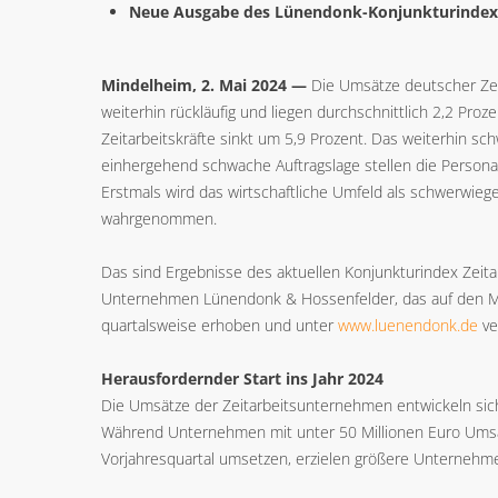
Neue Ausgabe des Lünendonk-Konjunkturindex 
Mindelheim, 2. Mai 2024 —
Die Umsätze deutscher Zei
weiterhin rückläufig und liegen durchschnittlich 2,2 Pro
Zeitarbeitskräfte sinkt um 5,9 Prozent. Das weiterhin sch
einhergehend schwache Auftragslage stellen die Persona
Erstmals wird das wirtschaftliche Umfeld als schwerwieg
wahrgenommen.
Das sind Ergebnisse des aktuellen Konjunkturindex Zeita
Unternehmen Lünendonk & Hossenfelder, das auf den Markt
quartalsweise erhoben und unter
www.luenendonk.de
ver
Herausfordernder Start ins Jahr 2024
Die Umsätze der Zeitarbeitsunternehmen entwickeln sich
Während Unternehmen mit unter 50 Millionen Euro Umsat
Vorjahresquartal umsetzen, erzielen größere Unternehm