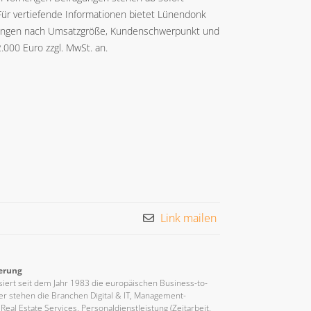
 Für vertiefende Informationen bietet Lünendonk
rtungen nach Umsatzgröße, Kundenschwerpunkt und
2.000 Euro zzgl. MwSt. an.
Link mailen
erung
iert seit dem Jahr 1983 die europäischen Business-to-
er stehen die Branchen Digital & IT, Management-
eal Estate Services, Personaldienstleistung (Zeitarbeit,