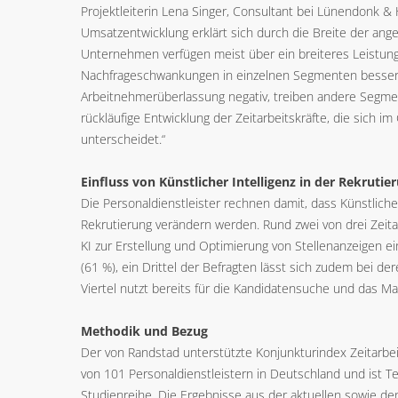
Projektleiterin Lena Singer, Consultant bei Lünendonk &
Umsatzentwicklung erklärt sich durch die Breite der an
Unternehmen verfügen meist über ein breiteres Leistu
Nachfrageschwankungen in einzelnen Segmenten besser a
Arbeitnehmerüberlassung negativ, treiben andere Segmen
rückläufige Entwicklung der Zeitarbeitskräfte, die sich
unterscheidet.“
Einfluss von Künstlicher Intelligenz in der Rekrutie
Die Personaldienstleister rechnen damit, dass Künstliche 
Rekrutierung verändern werden. Rund zwei von drei Zei
KI zur Erstellung und Optimierung von Stellenanzeigen ei
(61 %), ein Drittel der Befragten lässt sich zudem bei de
Viertel nutzt bereits für die Kandidatensuche und das Ma
Methodik und Bezug
Der von Randstad unterstützte Konjunkturindex Zeitarbe
von 101 Personaldienstleistern in Deutschland und ist T
Studienreihe. Die Ergebnisse aus der aktuellen sowie de