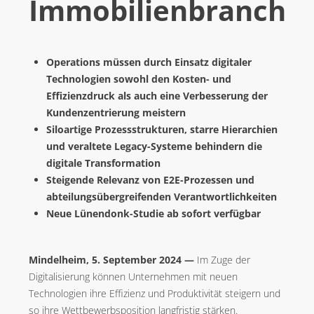
Immobilienbranche
BLOG
VIBRIO. KOMMUNIKATIONSMANAGEMENT DR. KAUSCH
Operations müssen durch Einsatz digitaler
KONTAKT
Technologien sowohl den Kosten- und
Effizienzdruck als auch eine Verbesserung der
Kundenzentrierung meistern
Siloartige Prozessstrukturen, starre Hierarchien
und veraltete Legacy-Systeme behindern die
digitale Transformation
Steigende Relevanz von E2E-Prozessen und
abteilungsübergreifenden Verantwortlichkeiten
Neue Lünendonk-Studie ab sofort verfügbar
Mindelheim, 5. September 2024 —
Im Zuge der
Digitalisierung können Unternehmen mit neuen
Technologien ihre Effizienz und Produktivität steigern und
so ihre Wettbewerbsposition langfristig stärken.