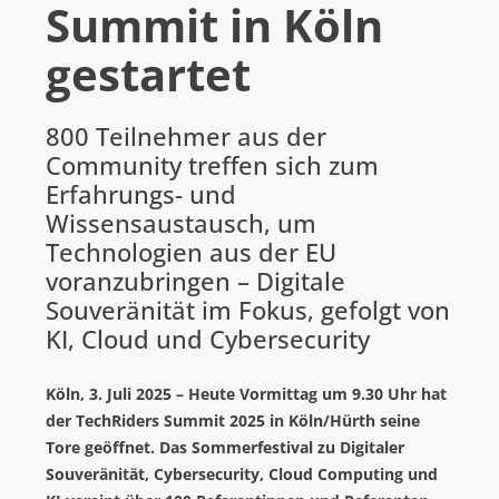
Summit in Köln
DOWNLOADS
gestartet
FERRARI ELECTRONIC AG
G DATA
800 Teilnehmer aus der
IMPRIVATA
Community treffen sich zum
Erfahrungs- und
INOTEC BARCODE SECURITY
Wissensaustausch, um
LANCOM SYSTEMS (AB 1.7.26 ROHDE & SCHWARZ NC)
Technologien aus der EU
ROHDE & SCHWARZ NETWORKS AND CYBERSECURITY
voranzubringen – Digitale
Souveränität im Fokus, gefolgt von
SEH COMPUTERTECHNIK
KI, Cloud und Cybersecurity
VIBRIO. KOMMUNIKATIONSMANAGEMENT DR. KAUSCH
Köln, 3. Juli 2025 – Heute Vormittag um 9.30 Uhr hat
ÜBER UNS
der TechRiders Summit 2025 in Köln/Hürth seine
Tore geöffnet. Das Sommerfestival zu Digitaler
AGENTUR
Souveränität, Cybersecurity, Cloud Computing und