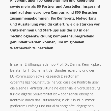
KI vereint über 100 Referentinnen und Referenten
BLOG
sowie mehr als 50 Partner und Aussteller. Insgesamt
VIBRIO. KOMMUNIKATIONSMANAGEMENT DR. KAUSCH
sind auf dem euronova Campus rund 800 Besucher
zusammengekommen. Bei Konferenz, Networking
KONTAKT
und Ausstellung wird diskutiert, wie die Stärken von
Unternehmen und Start-ups aus der EU in der
Technologieentwicklung kompetenzübergreifend
gebündelt werden können, um im globalen
Wettbewerb zu bestehen.
In seiner Eröffnungsrede hob Prof. Dr. Dennis-Kenji Kipker,
Berater für IT-Sicherheit der Bundesregierung und der
EU-Kommission sowie Research Director am
cyberintelligence.institute, hervor, dass die Kontrolle über
die eigene IT-Infrastruktur eine essenzielle Voraussetzung
für die digitale Souveränität ist – aber genau ebenjene
Kontrolle durch das Outsourcing in die Cloud in immer
größerem Umfang und nur allzu sorgenfrei abgegeben