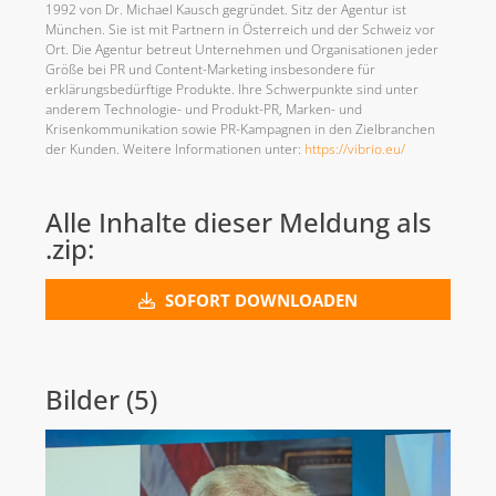
1992 von Dr. Michael Kausch gegründet. Sitz der Agentur ist
München. Sie ist mit Partnern in Österreich und der Schweiz vor
Ort. Die Agentur betreut Unternehmen und Organisationen jeder
Größe bei PR und Content-Marketing insbesondere für
erklärungsbedürftige Produkte. Ihre Schwerpunkte sind unter
anderem Technologie- und Produkt-PR, Marken- und
Krisenkommunikation sowie PR-Kampagnen in den Zielbranchen
der Kunden. Weitere Informationen unter:
https://vibrio.eu/
Alle Inhalte dieser Meldung als
.zip:
SOFORT DOWNLOADEN
Bilder (5)