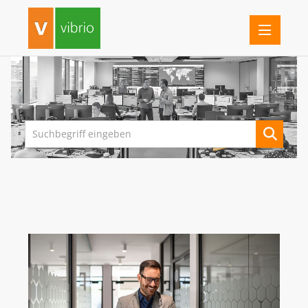
PRESSEINFORMATIONEN
FERRARI ELECTRONIC
G DATA
IMPRIVATA
INOTEC BARCODE SECURITY
LANCOM SYSTEMS (AB 1.7.26 ROHDE & SCHWARZ NC)
ROHDE & SCHWARZ NETWORKS AND CYBERSECURITY
SEH COMPUTERTECHNIK
VIBRIO. KOMMUNIKATIONSMANAGEMENT DR. KAUSCH