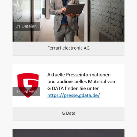
DOWNLOADS
FERRARI ELECTRONIC AG
21 Dateien
G DATA
IMPRIVATA
Ferrari electronic AG
INOTEC BARCODE SECURITY
LANCOM SYSTEMS (AB 1.7.26 ROHDE & SCHWARZ NC)
ROHDE & SCHWARZ NETWORKS AND CYBERSECURITY
SEH COMPUTERTECHNIK
37 Dateien
VIBRIO. KOMMUNIKATIONSMANAGEMENT DR. KAUSCH
ÜBER UNS
G Data
AGENTUR