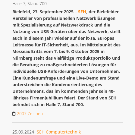
Halle 7, Stand 700
Bielefeld, 23. September 2025 –
SEH
, der Bielefelder
DOWNLOADS
Hersteller von professionellen Netzwerklösungen
mit Spezialisierung auf Netzwerkdruck und die
Nutzung von USB-Geräten über das Netzwerk, stellt
FERRARI ELECTRONIC AG
auch in diesem Jahr wieder auf der it-sa, Europas
G DATA
Leitmesse für IT-Sicherheit, aus. Im Mittelpunkt des
Messeauftritts vom 7. bis 9. Oktober 2025 in
IMPRIVATA
Nürnberg steht das vielfältige Produktportfolio und
INOTEC BARCODE SECURITY
die Beratung zu maßgeschneiderten Lösungen für
individuelle USB-Anforderungen von Unternehmen.
LANCOM SYSTEMS (AB 1.7.26 ROHDE & SCHWARZ NC)
Eine Kundenumfrage und eine Live-Demo am Stand
ROHDE & SCHWARZ NETWORKS AND CYBERSECURITY
unterstreichen die Kundenorientierung des
Unternehmens, das im kommenden Jahr sein 40-
SEH COMPUTERTECHNIK
jähriges Firmenjubiläum feiert. Der Stand von SEH
VIBRIO. KOMMUNIKATIONSMANAGEMENT DR. KAUSCH
befindet sich in Halle 7, Stand 700.
2007 Zeichen
ÜBER UNS
25.09.2024
SEH Computertechnik