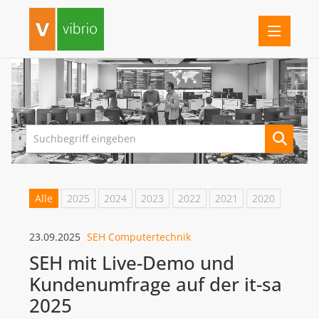
PRESSEINFORMATIONEN
FERRARI ELECTRONIC
G DATA
IMPRIVATA
INOTEC BARCODE SECURITY
Alle
2025
2024
2023
2022
2021
2020
LANCOM SYSTEMS (AB 1.7.26 ROHDE & SCHWARZ NC)
23.09.2025
SEH Computertechnik
ROHDE & SCHWARZ NETWORKS AND CYBERSECURITY
SEH mit Live-Demo und
SEH COMPUTERTECHNIK
Kundenumfrage auf der it-sa
Firmenprofil
2025
VIBRIO. KOMMUNIKATIONSMANAGEMENT DR. KAUSCH