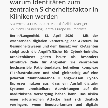
warum Identitäten zum
AGENTUR
zentralen Sicherheitsfaktor in
BLOG
Kliniken werden
VIBRIO. KOMMUNIKATIONSMANAGEMENT DR. KAUSCH
Statement zur DMEA 2026 von Olaf Milde, Manager
Solutions Engineering Central Europe bei Imprivata
KONTAKT
Berlin/Langenfeld, 13. April 2026 – Mit der
wachsenden digitalen Vernetzung der Akteure im
Gesundheitswesen und dem Einsatz von KI-Agenten
steigt auch die Angriffsfläche für Cyberkriminelle.
Krankenhäuser gelten heute als besonders
attraktive Ziele für Angreifer: Sie verarbeiten
hochsensible Patientendaten, betreiben komplexe
IT-Infrastrukturen und sind gleichzeitig auf eine
jederzeit funktionierende IT angewiesen. Cyber-
Erpresser nutzen aus, dass ein Ausfall digitaler
Systeme unmittelbare Auswirkungen auf die
medizinische Versorgung haben kann. Das Risiko
einer erfolgreichen Attacke lässt sich deutlich
verringern, wenn Benutzerkonten und digitale