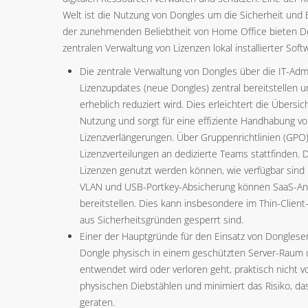
Welt ist die Nutzung von Dongles um die Sicherheit und E
der zunehmenden Beliebtheit von Home Office bieten Don
zentralen Verwaltung von Lizenzen lokal installierter Soft
Die zentrale Verwaltung von Dongles über die IT-Admi
Lizenzupdates (neue Dongles) zentral bereitstellen 
erheblich reduziert wird. Dies erleichtert die Übers
Nutzung und sorgt für eine effiziente Handhabung v
Lizenzverlängerungen. Über Gruppenrichtlinien (GPO)
Lizenzverteilungen an dedizierte Teams stattfinden. D
Lizenzen genutzt werden können, wie verfügbar sind 
VLAN und USB-Portkey-Absicherung können SaaS-Anb
bereitstellen. Dies kann insbesondere im Thin-Clien
aus Sicherheitsgründen gesperrt sind.
Einer der Hauptgründe für den Einsatz von Dongleserv
Dongle physisch in einem geschützten Server-Raum unt
entwendet wird oder verloren geht, praktisch nicht 
physischen Diebstählen und minimiert das Risiko, das
geraten.