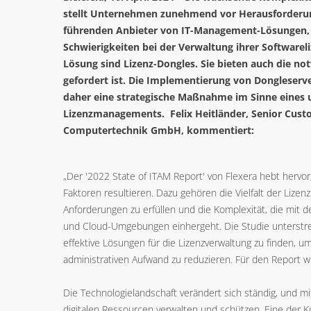
stellt Unternehmen zunehmend vor Herausforderung
führenden Anbieter von IT-Management-Lösungen,
Schwierigkeiten bei der Verwaltung ihrer Softwarel
Lösung sind Lizenz-Dongles. Sie bieten auch die not
gefordert ist. Die Implementierung von Dongleserver
daher eine strategische Maßnahme im Sinne eines 
Lizenzmanagements. Felix Heitländer, Senior Cust
Computertechnik GmbH, kommentiert:
„Der '2022 State of ITAM Report' von Flexera hebt hervor
Faktoren resultieren. Dazu gehören die Vielfalt der Lize
Anforderungen zu erfüllen und die Komplexität, die mit de
und Cloud-Umgebungen einhergeht. Die Studie unterstre
effektive Lösungen für die Lizenzverwaltung zu finden, 
administrativen Aufwand zu reduzieren. Für den Report 
Die Technologielandschaft verändert sich ständig, und m
digitalen Ressourcen verwalten und schützen. Eine der K