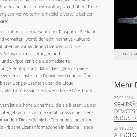
ffizienz bei der Lizenzverwaltung zu erhöhen. Trotz
gleserver weiterhin erhebliche Vorteile bei der
ware:
nistration ist ein wesentlicher Pluspunkt. Sie kann
und verwalten, womit der administrative Aufwand
icht über die vorhandenen Lizenzen und ihre
on Softwareaktualisierungen und
3 500 x 3 5
 und Skripte kann die automatisierte
ongle-Pooling sorgt dafür, dass genau so viele
bzw. der nächste freie Dongle wird genutzt. Über
Mehr 
ieter Dongle-Lizenzen über die Cloud
t-Umfeld interessant sein, wenn lokale USB-Ports
25.09.2024
SEH PRÄ
ern ist die hohe Sicherheit, die sie bieten. Da der
DEVICES
ergebracht ist, ist die Gefahr, dass eine Lizenz
INDUST
vorhanden. Diese räumliche Trennung schützt vor
s kritische Lizenzinformationen in falsche Hände
28.11.2023
AB SOFO