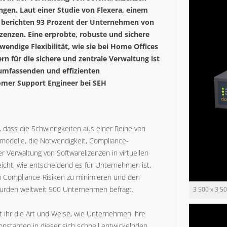
en. Laut einer Studie von Flexera, einem
 berichten 93 Prozent der Unternehmen von
izenzen. Eine erprobte, robuste und sichere
wendige Flexibilität, wie sie bei Home Offices
n für die sichere und zentrale Verwaltung ist
umfassenden und effizienten
omer Support Engineer bei SEH
, dass die Schwierigkeiten aus einer Reihe von
nzmodelle, die Notwendigkeit, Compliance-
r Verwaltung von Softwarelizenzen in virtuellen
icht, wie entscheidend es für Unternehmen ist,
um Compliance-Risiken zu minimieren und den
wurden weltweit 500 Unternehmen befragt.
3 500 x 3 5
it ihr die Art und Weise, wie Unternehmen ihre
onstanten in dieser sich schnell entwickelnden