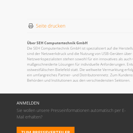
Seite drucken
Über SEH Computertechnik GmbH
Die SEH Computertechnik GmbH ist spezialisiert auf die Herstel
sind der Netzwerkdruck und die Nutzung von USB-Geräten über d
Netzwerkspezialisten stehen sowohl für ein innovatives als auch v
maßgeschneiderte Lösungen für individuelle Anforderungen. Ent
ostwestfälischen Bielefeld statt. Die weltweite Vermarktung erfo
ein umfangreiches Partner- und Distributorennetz. Zum Kunde
Behörden und Institutionen aus den verschiedensten Sektoren.
ANMELDEN
Sie wollen unsere Presseinformationen automatisch per E-
Mail erhalten?
ZUM PRESSEVERTEILER