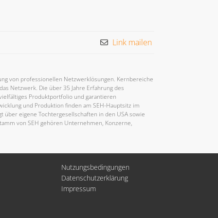
Link mailen
lung von professionellen Netzwerklösungen. Kernbereiche
as Netzwerk. Die über 35 Jahre Erfahrung des
ielfältiges Produktportfolio und garantieren
wicklung und Produktion finden am SEH-Hauptsitz im
lgt über eigene Tochtergesellschaften in den USA sowie
nstamm von SEH gehören Unternehmen, Konzerne,
Nutzungsbedingungen
Datenschutzerklärung
Impressum