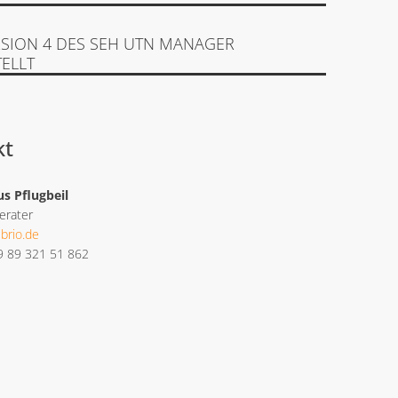
RSION 4 DES SEH UTN MANAGER
ELLT
kt
s Pflugbeil
erater
brio.de
9 89 321 51 862