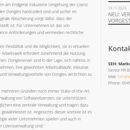
nen am Endgerät induzierte Umgehung der Lizenz
16.11.2023
 den Dongles hardcoded sind und sicher im
NEU: VE
itale Absicherung sorgt dafür, dass der
VORGEST
stellt ist. Für Unternehmen ist das von
iance-Anforderungen und vermeiden rechtliche
e Flexibilität und die Möglichkeit, sie in virtuellen
Konta
Arbeitswelt erfordert zunehmend die Nutzung
n. Dongleserver sind in der Lage, sich nahtlos in
SEH: Marku
nehmen, ihre gewohnten Arbeitsabläufe, inklusive
Senior PR-B
 und Verwaltungsvorteile von Dongles verzichten zu
Mail:
seh@vi
Phone: 004
s mehreren Gründen noch immer State-of-the-Art:
rwaltung von Softwarelizenzen, sie unterstützen
lichen eine zentrale Verwaltung und tragen dazu
gewährleistet ist. Angesichts dieser Vorteile ist es
ategie vieler Unternehmen spielen und auch in
 Lizenzverwaltung sind.“