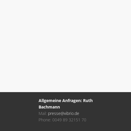
Allgemeine Anfragen: Ruth
Bachmann
Mail:
presse@vibrio.de
Phone: 0049 89 32151 70