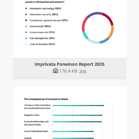
DOWNLOADS
FERRARI ELECTRONIC AG
G DATA
IMPRIVATA
Personen
Imprivata Ponemon Report 2025
Ponemon Report 2025
176,4 KB
.jpg
INOTEC BARCODE SECURITY
LANCOM SYSTEMS (AB 1.7.26 ROHDE & SCHWARZ NC)
ROHDE & SCHWARZ NETWORKS AND CYBERSECURITY
SEH COMPUTERTECHNIK
VIBRIO. KOMMUNIKATIONSMANAGEMENT DR. KAUSCH
ÜBER UNS