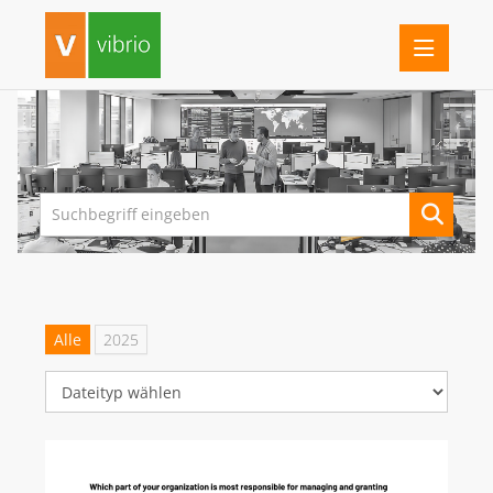
PRESSEINFORMATIONEN
FERRARI ELECTRONIC
G DATA
IMPRIVATA
INOTEC BARCODE SECURITY
Alle
2025
LANCOM SYSTEMS (AB 1.7.26 ROHDE & SCHWARZ NC)
ROHDE & SCHWARZ NETWORKS AND CYBERSECURITY
SEH COMPUTERTECHNIK
VIBRIO. KOMMUNIKATIONSMANAGEMENT DR. KAUSCH